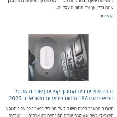
להשקעה עסקית בחו"ל הם הגדירו לעצמם קריטריונים ברורים, כך
שהם בדקו אך ורק תחומים עסקיים...
קרא עוד
רכבת אווירית בים התיכון: קפריסין שוברת את כל
השיאים עם 186 טיסות שבועיות מישראל ב-2025
השכנה ממערב הפכה השנה ליעד המוביל בפער ניכר עבור הנוסע
הישראלי, כשהיא עוקפת יעדים מסורתיים כמו ארה"ב, יוון וטורקיה.