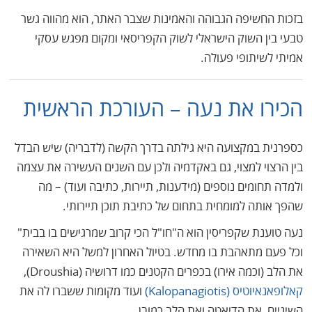
בזכות החשיפה הגבוהה והאמינות שצבר האתר, הוא מהווה גשר
טבעי בין השוק הישראלי לשוק הקפריסאי ומקום מפגש עסקי
אמיתי לשיתופי פעולה.
הכירו את נעה – העורכת הראשית
כספרנית במקצועה היא גילתה בדרך הקשה (לדבריה) שיש הבדל
בין הרצוי למצוי, גם באקדמיה ולכן עם השנים העשירה את עצמה
ולמדה תחומים נוספים (מידענות, תיירות, כתיבה ועוד) – מה
שהפך אותה למומחית בתחום של כתיבת תוכן תיירותי.
נעה טוענת שקפריסין הוא ה"חו"ל הכי קרוב שמרגישים בו בבית"
וכל פעם מתאהבת בו מחדש. בטיול האחרון למשל היא השאירה
את הלב (וכמה אירו) בכפרים הקטנים כמו דרושיה (Droushia),
קאלופאנאיוטיס (Kalopanagiotis)
ועוד מקומות ששברו לה את
השיניים, את הדיאטה ואת הלב כמובן.