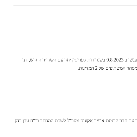
יו"ר הלשכה מר לאון אמיראס ומנכ"ל הלשכה ערן כהן נפגשו ב 9.8.2023 בשגרירות קפריסין יחד עם השגריר החדש, דנו
שתופים של 2 המדינות.
ד עם חבר הכנסת אופיר אקוניס ומנכ"ל לשכת המסחר רו"ח ערן כהן