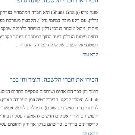
הכירו את חברי הלשכה: שונה גרופ
שונה גרופ (Shuna Group) היא חברה המת
נדל"ן. עם רקע מוכח במיזמי נדל"ן. הקבוצה מעורבת בפר
פיתוח, ניהול ומסחר בנכסי נדל"ן במיוחד בלרנקה שבקפ
בחזית פיתוח הנדל"ן ביעד החוף המתפתח ביותר בקפריסין
הפוטנציאל העצום של שוק דינמי זה. החברה...
קרא עוד
הכירו את חברי הלשכה: תומר וחן בכר
תומר וחן בכר הם אחים ושותפים עסקיים בתחום המסעדנ
Airbnb וצמודי קרקע. הבירוקרטיה וזמן העבודה באר
להיתרי בנייה ואישורים שונים) גרמו להם לחפש אפשרו
חיפושיהם אחרי אפיקים חדשים להשקעה עסקית בחו"ל
קריטריונים ברורים, כך שהם בדקו אך ורק תחומים עסקי
קרא עוד