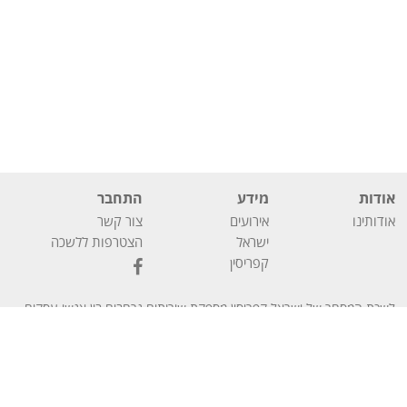
אודות
מידע
התחבר
אודותינו
אירועים
צור קשר
ישראל
הצטרפות ללשכה
קפריסין
לשכת המסחר של ישראל קפריסין מספקת שירותים נרחבים בין אנשי עסקים
En
עב
מישראל ומקפריסין וכן שירותים פיננסיים לחברות המעוניינות להתבסס
בקפריסין.
ללשכת המסחר ישראל קפריסין
הצהרת
2025 כל הזכויות שמורות
–
הצהרת נגישות
מדיניות פרטיות
הגדרות קוקיז