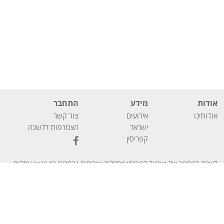
אודות
מידע
התחבר
אודותינו
אירועים
צור קשר
ישראל
הצטרפות ללשכה
קפריסין
לשכת המסחר של ישראל קפריסין מספקת שירותים נרחבים בין אנשי עסקים
En
עב
מישראל ומקפריסין וכן שירותים פיננסיים לחברות המעוניינות להתבסס
בקפריסין.
ללשכת המסחר ישראל קפריסין
הצהרת
2025 כל הזכויות שמורות
–
הצהרת נגישות
מדיניות פרטיות
הגדרות קוקיז