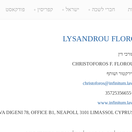
ת
חברי לשכה
ישראל
קפריסין
פודקאסט
LYSANDROU FLOR
ורכי דין
CHRISTOFOROS F. FLORO
ירקטור ושותף
christoforos@infinitum.la
+357
www.infinitum.la
VA DIGENI 78, OFFICE B1, NEAPOLI, 3101 LIMASSOL CYPRU