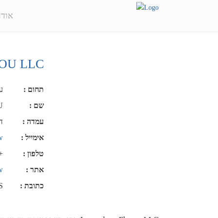
אודו
OU LLC
תחום
:
ע
שם
:
U
עמדה
:
ד
אימייל
:
w
טלפון
:
25356655
אתר
:
w
כתובת
:
S