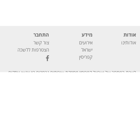
אודות
מידע
התחבר
אודותינו
אירועים
צור קשר
ישראל
הצטרפות ללשכה
קפריסין
לשכת המסחר של ישראל קפריסין מספקת שירותים נרחבים בין אנשי עסקים
En
עב
מישראל ומקפריסין וכן שירותים פיננסיים לחברות המעוניינות להתבסס
בקפריסין.
ללשכת המסחר ישראל קפריסין
הצהרת
2025 כל הזכויות שמורות
–
הצהרת נגישות
מדיניות פרטיות
הגדרות קוקיז
נגישות
קידום אתרים באמצעות תוכן
–