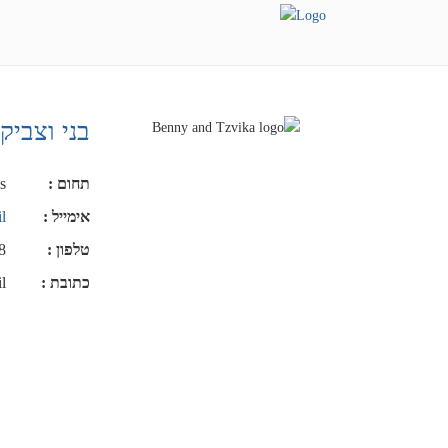
בני וצביק
תחום
:
s
אימייל
:
l
טלפון
:
8
כתובת
:
/