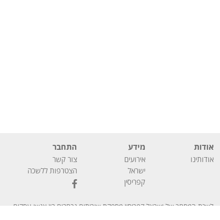
אודות
מידע
התחבר
אודותינו
אירועים
צור קשר
ישראל
הצטרפות ללשכה
קפריסין
לשכת המסחר של ישראל קפריסין מספקת שירותים נרחבים בין אנשי עסקים
En
עב
מישראל ומקפריסין וכן שירותים פיננסיים לחברות המעוניינות להתבסס