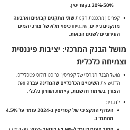
50%-20% בקפריסין
.
קפריסין מתכננת הקמת
שתי מתקנים קבועים וארבעה
מתקנים ניידים
, שיבטיחו
כיסוי מלא של צורכי המים
העירוניים לשנים הבאות
.
מושל הבנק המרכזי: יציבות פיננסית
וצמיחה כלכלית
מושל הבנק המרכזי של קפריסין, כריסטודולוס פטסלידס,
הדגיש את
השינויים הכלכליים שהמדינה עברה
ואת
הצורך בשימור חדשנות, קיימות ושוויון כלכלי
.
לדבריו:
העודף התקציבי של קפריסין ב-2024 עומד על 4.5%
מהתמ"ג
.
החוב הציבורי ירד ל-61.9% בינואר 2025
, מה שמעיד