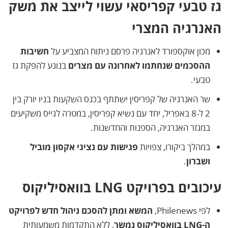
גז טבעי קפריסאי עשוי לייצב את משק
האנרגיה המצרי
מכון אוקספורד לאנרגיה פרסם ניתוח המצביע על
חשיבות
ההסכמים שנחתמו לאחרונה עם מצרים
בנוגע להפקת גז
טבעי.
שר האנרגיה של קפריסין ישתתף בכנס השקעות בניו יורק בין
2 ל-8 באפריל, יחד עם נשיא קפריסין, במטרה לגייס משקיעים
במגזר האנרגיה, הספנות והחדשנות.
במהלך ביקורו, צפויות
פגישות עם נציגי אקסון מוביל
ושברון
.
עיכובים בפרויקט LNG בוואסיליקוס
לפי Philenews,
המשא ומתן להסכם ניהול חדש לפרויקט
ה-LNG בוואסיליקוס נמשך
, ללא התקדמות משמעותית