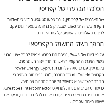
הכלכלי הבלעדי של קפריסין
שר האנרגיה של קפריסין, ג'ורג' פפאנסטאסיו, הודיע כי השלמת
הקידוח בשדה 'Electra' שבבלוק 5 נדחתה במספר ימים עקב
לחצים גיאולוגיים שהשפיעו על ציוד הקידוח.
מהפך בשוק החשמל הקפריסאי
על פי דיווח של
Politis
, כניסת הגז הטבעי צפויה לחולל שינוי מבני
בשוק האנרגיה המקומי. לראשונה תחל ייצור חשמל פרטי
בקפריסין, עם כניסתה של חברת Power Energy Cyprus
מקבוצת Cyfield. מנכ"ל החברה, ג'ורג' כריסוחוס, הצהיר כי
מדובר בצעד שיביא לחשמל זול יותר ולתחרות אמיתית.
כריסוחוס הביע התנגדות לפרויקט Great Sea Interconnector,
אותו הגדיר כפרויקט פוליטי עם כדאיות כלכלית מוגבלת, וביקר את
יישומו באזור ואסיליקו.