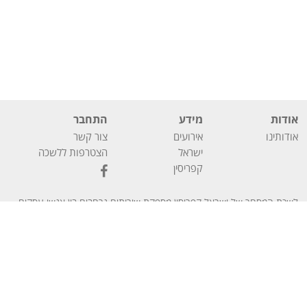
אודות
מידע
התחבר
אודותינו
אירועים
צור קשר
ישראל
הצטרפות ללשכה
קפריסין
לשכת המסחר של ישראל קפריסין מספקת שירותים נרחבים בין אנשי עסקים
En
עב
מישראל ומקפריסין וכן שירותים פיננסיים לחברות המעוניינות להתבסס
בקפריסין.
ללשכת המסחר ישראל קפריסין
הצהרת
2025 כל הזכויות שמורות
–
הצהרת נגישות
מדיניות פרטיות
הגדרות קוקיז
נגישות
קידום אתרים באמצעות תוכן
–