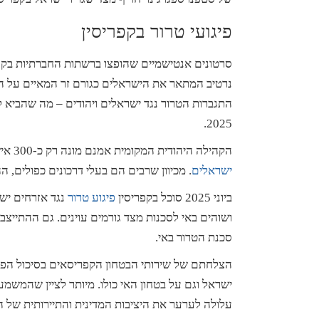
פיגועי טרור בקפריסין
סרטונים אנטישמיים שהופצו ברשתות החברתיות בקפרי
נרטיב המתאר את הישראלים כגורם זר המאיים על הז
התגברות הטרור נגד ישראלים ויהודים – מה שהביא ל
2025.
הקהילה היהודית המקומית אמנם מונה רק כ-300 איש (נכון ל-
ישראלים
. מכיוון שרבים הם בעלי דרכונים כפולים, ההערכות הן שב
ביוני 2025 סוכל בקפריסין
פיגוע
טרור
נגד אזרחים יש
ושוהים באי לסכנות מצד גורמים עוינים. גם ההתייצ
סכנת הטרור באי.
הצלחתם של שירותי הבטחון הקפריסאים בסיכול הפי
ישראל וגם על בטחון האי כולו. מיותר לציין שהמשמע
עלולה לערער את היציבות המדינית והתיירותית של הא