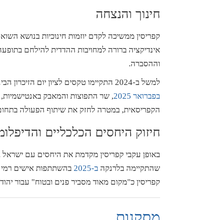
חינוך והנצחה
קפריסין ממשיכה לקדם יוזמות חינוכיות בנושא השוא
אינדיקציה ברורה למחויבות ההדדית להילחם בתופע
וההסברה.
למשל ב-2024 התקיימו טקסים לציון יום הזיכרון הבינלאומי לשואה בהם השתתפו
בפברואר
2025
, שר התפוצות והמאבק באנטישמיות, 
הקפריסאית, במטרה לחזק את שיתוף הפעולה בתחום 
חיזוק היחסים הכלכליים והדיפלומ
באופן עקבי קפריסין מקדמת את היחסים עם ישראל בכ
שהתקיימה בלרנקה
ב
-2025
בהשתתפות אישים רמי דרג
קפריסין כ"מקום מאוד מסביר פנים ובטוח" עבור יהודי
מסקנות