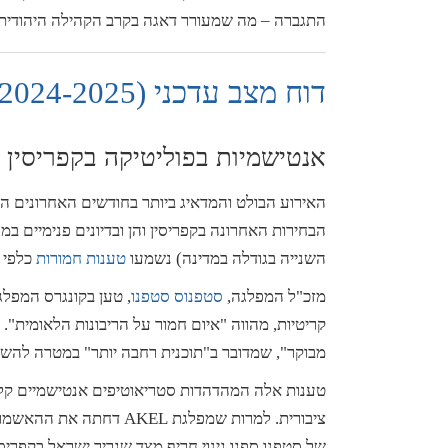
התגברה – מה שמעורר דאגה בקרב הקהילה היהודית וב
דוח מצב עדכני (2024-2025): גלי אנטישמיות חדשים
אנטישמיות בפוליטיקה בקפריסין
האירוע הבולט והמדאיג ביותר בחודשים האחרונים ה
הבחירות האחרונה בקפריסין והן ובדיונים פנימיים במפלגת 
השנייה בגודלה במדינה) נשמעו
טענות חמורות
כלפי 
מזכ"ל המפלגה,
סטפנוס
סטפנו
, טען בקונגרס המפלג
קריטיות, מהווה "איום חמור על הריבונות הלאומית".
מבוקר", שמדובר ב"תוכנית רחבה יותר" במטרה להשת
טענות אלה המהדהדות סטריאוטיפים אנטישמיים קלאסי
ציבורית. למרות שמפלגת EL
של סטפנו ספגו גינוי חריף מצד שגריר ישראל בקפריסי