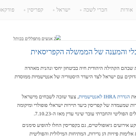
אודות
חברי לשכה
ישראל
קפריסין
פודקאס
בלי והמענה של הממשלה הקפריסאית
שבהם הקהילה היהודית חיה בביטחון יחסי ונהנית מאהדה
דוקים עם ישראל לצד היעדר היסטוריה של אנטישמיות ממוסדת
הגדרת
IHRA
לאנטישמיות
, צעד שזכה לשבחים מישראל
ת שמעמדה של קפריסין כיעד תיירות ישראלי פופולרי ומיקומה
ליטי והחברתי עובר שינוי עדין מאז ה-7.10.23.
אירועים גיאופוליטיים, גם בקפריסין החלו להופיע סימנים
לימות פיזיות הן נדירות, המתיחות המילולית והפוליטית