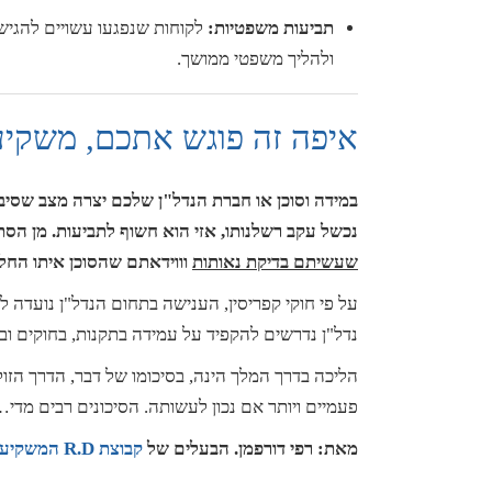
תביעות משפטיות:
לקוחות שנפגעו עשויים להגיש 
ולהליך משפטי ממושך.
איפה זה פוגש אתכם, משקיעי
במידה וסוכן או חברת הנדל"ן שלכם יצרה מצב שס
נכשל עקב רשלנותו, אזי הוא חשוף לתביעות. מן הס
שעשיתם בדיקת נאותות
וווידאתם שהסוכן איתו החל
על פי חוקי קפריסין, הענישה בתחום הנדל"ן נועדה לה
נדל"ן נדרשים להקפיד על עמידה בתקנות, בחוקים וב
הליכה בדרך המלך הינה, בסיכומו של דבר, הדרך הזו
פעמיים ויותר אם נכון לעשותה. הסיכונים רבים מדי
מאת: רפי דורפמן. הבעלים של
קבוצת R.D המשקיעה בנדל"ן בקפריסין