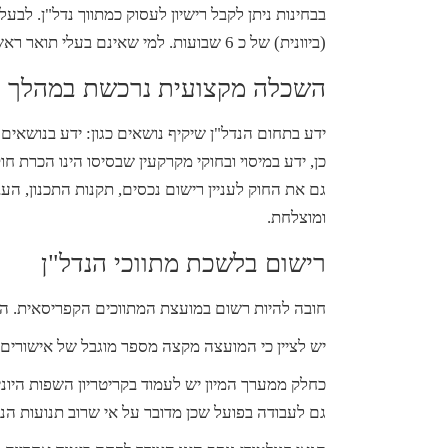
בבחינות ניתן לקבל רישיון לעסוק כמתווך נדל"ן. לב
(ביוונית) של כ 6 שבועות. למי שאינם בעלי תואר ראשון, יש להירשם ללימודי נדל"ן אקדמאים שמשכם הוא כ-3 שנים.
השכלה מקצועית נרכשת במהלך ה
ידע בתחום הנדל"ן שיקיף נושאים כגון: ידע בנושאים כמ
כן, ידע במיסוי ובחוקי מקרקעין שבסיסו הינו הכרת ח
גם את החוק לעניין רישום נכסים, תקנות התכנון, הע
ומוצלחת.
רישום בלשכת מתווכי הנדל"ן
חובה להיות רשום במועצת המתווכים הקפריסאית. הר
יש לציין כי המועצה מקצה מספר מוגבל של אישורים 
כחלק ממערך המיון יש לעמוד בקריטריון השפות היוני
גם לעבודה בפועל שכן מדובר על אי שרוב תנועות הנד