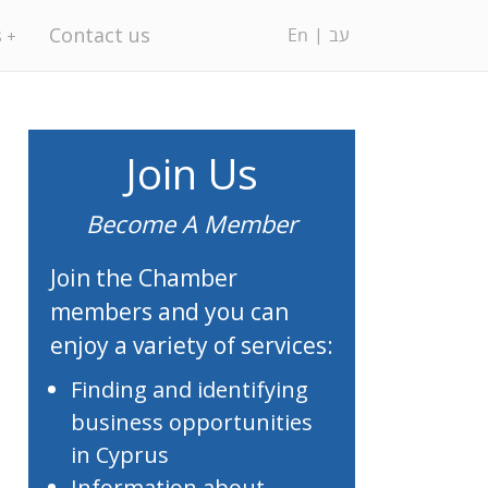
s
Contact us
En
עב
Join Us
Become A Member
Join the Chamber
members and you can
enjoy a variety of services:
Finding and identifying
business opportunities
in Cyprus
Information about