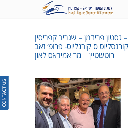
 גסטון פרידמן – שגריר קפריסין
רנסליוס ס קורנליוס- פרופ’ זאב
רוטשטיין – מר אמיראס לאון